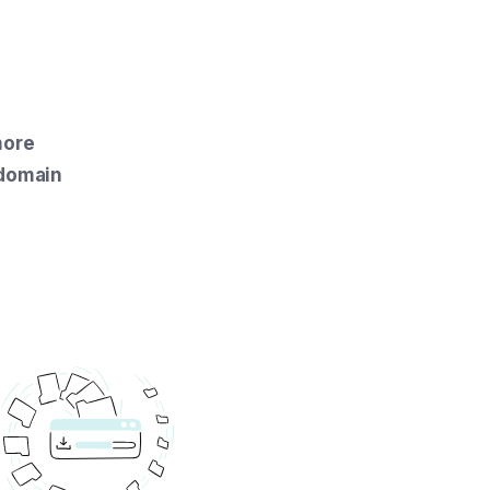
more
 domain