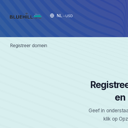
NL
- USD
Registreer domein
Registre
en 
Geef in ondersta
klik op Op