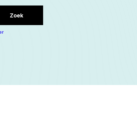
Zoek
er