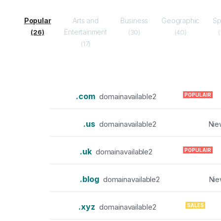
Popular
Arts and
Business
Geographic
Sp
Entertainment
(26)
(30)
(40)
(
(17)
.com
POPULAIR
domainavailable2
.us
domainavailable2
Nie
.uk
POPULAIR
domainavailable2
.blog
domainavailable2
Nie
.xyz
SALES
domainavailable2