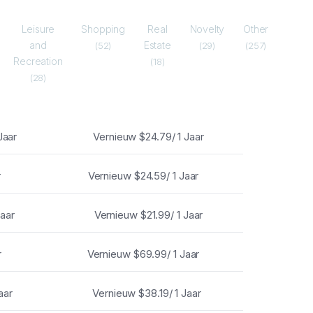
Leisure
Shopping
Real
Novelty
Other
and
Estate
(52)
(29)
(257)
Recreation
(18)
(28)
Jaar
Vernieuw
$24.79/ 1 Jaar
r
Vernieuw
$24.59/ 1 Jaar
Jaar
Vernieuw
$21.99/ 1 Jaar
r
Vernieuw
$69.99/ 1 Jaar
aar
Vernieuw
$38.19/ 1 Jaar