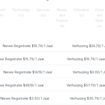
orts
Technology
Services
Money
Education
Food
and
and
15)
(27)
(92)
(12)
Finance
Drink
(19)
(14)
Niewe Registratie
$19.79/ 1 Jaar
Verhuizing
$24.79/ 1 
we Registratie
$15.79/ 1 Jaar
Verhuizing
$19.79/ 1 Jaa
Niewe Registratie
$14.19/ 1 Jaar
Verhuizing
$0.00/ 1 
we Registratie
$46.19/ 1 Jaar
Verhuizing
$57.79/ 1 Jaa
Niewe Registratie
$3.50/ 1 Jaar
Verhuizing
$30.79/ 1 J