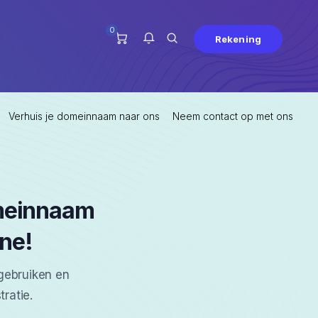
0
Rekening
Verhuis je domeinnaam naar ons
Neem contact op met ons
Je hebt geen notificaties op dit
moment.
omeinnaam
ine!
gebruiken en
ratie.