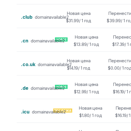
Новая цена
Перенест
.club
domainavailable2
$31.99/ 1 год
$39.99/ 1 г
Новая цена
Перене
.cn
НОВОЕ
domainavailable2
$13.89/ 1 год
$17.39/ 1
Новая цена
Перенест
.co.uk
domainavailable2
$14.19/ 1 год
$0.00/ 1 го
Новая цена
Перене
.de
НОВОЕ
domainavailable2
$12.99/ 1 год
$16.19/ 1
Новая цена
Перене
.icu
ПРОДАЖА
domainavailable2
$1.80/ 1 год
$16.19/ 