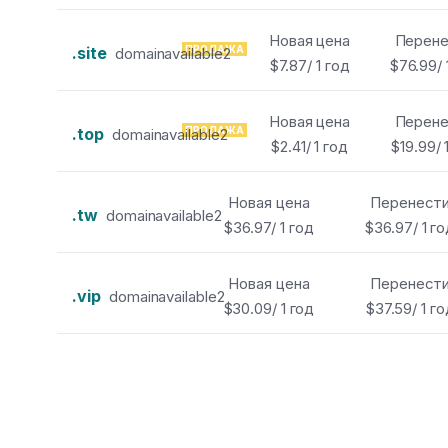
Новая цена
Перене
.site
ПРОДАЖА
domainavailable2
$7.87/ 1 год
$76.99/ 
Новая цена
Перене
.top
ПРОДАЖА
domainavailable2
$2.41/ 1 год
$19.99/ 
Новая цена
Перенест
.tw
domainavailable2
$36.97/ 1 год
$36.97/ 1 г
Новая цена
Перенест
.vip
domainavailable2
$30.09/ 1 год
$37.59/ 1 го