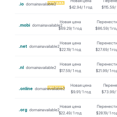
Новая цена
Перене
.io
ПРОДАЖА
domainavailable2
$42.94/ 1 год
$115.59/ 
Новая цена
Перенест
.mobi
domainavailable2
$69.29/ 1 год
$86.59/ 1 г
Новая цена
Перенест
.net
domainavailable2
$22.19/ 1 год
$27.69/ 1 го
Новая цена
Перенест
.nl
domainavailable2
$17.59/ 1 год
$21.99/ 1 го
Новая цена
Перене
.online
ПРОДАЖА
domainavailable2
$9.91/ 1 год
$73.99/ 
Новая цена
Перенест
.org
domainavailable2
$22.49/ 1 год
$28.19/ 1 го