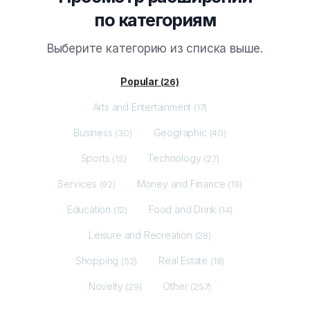
по категориям
Выберите категорию из списка выше.
Popular
(26)
Arts and Entertainment
(17)
Business
Geographic
(30)
(40)
Sports
Technology
(15)
(27)
Services
Money and Finance
(92)
(19)
Education
Food and Drink
(12)
(14)
Leisure and Recreation
(28)
Shopping
Real Estate
(52)
(18)
Novelty
Other
(29)
(257)