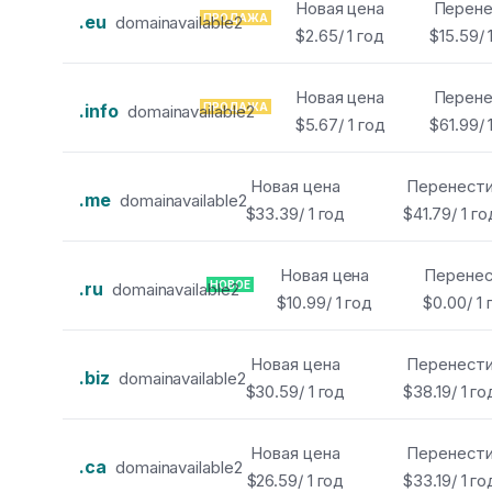
Новая цена
Перене
.eu
ПРОДАЖА
domainavailable2
$2.65/ 1 год
$15.59/ 
Новая цена
Перене
.info
ПРОДАЖА
domainavailable2
$5.67/ 1 год
$61.99/ 
Новая цена
Перенест
.me
domainavailable2
$33.39/ 1 год
$41.79/ 1 го
Новая цена
Перене
.ru
НОВОЕ
domainavailable2
$10.99/ 1 год
$0.00/ 1 
Новая цена
Перенест
.biz
domainavailable2
$30.59/ 1 год
$38.19/ 1 го
Новая цена
Перенест
.ca
domainavailable2
$26.59/ 1 год
$33.19/ 1 го