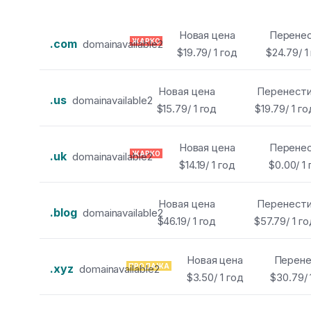
Новая цена
Перене
.com
ЖАРКО
domainavailable2
$19.79/ 1 год
$24.79/ 1
Новая цена
Перенест
.us
domainavailable2
$15.79/ 1 год
$19.79/ 1 го
Новая цена
Перене
.uk
ЖАРКО
domainavailable2
$14.19/ 1 год
$0.00/ 1
Новая цена
Перенест
.blog
domainavailable2
$46.19/ 1 год
$57.79/ 1 го
Новая цена
Перене
.xyz
ПРОДАЖА
domainavailable2
$3.50/ 1 год
$30.79/ 